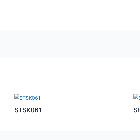
STSK061
S