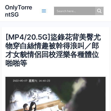
Skip
OnlyTorre
to
ntSG
content
[MP4/20.5G]盜錄花背美臀尤
物穿白絲情趣被幹得浪叫／郎
才女貌情侶回校淫樂各種體位
啪啪等