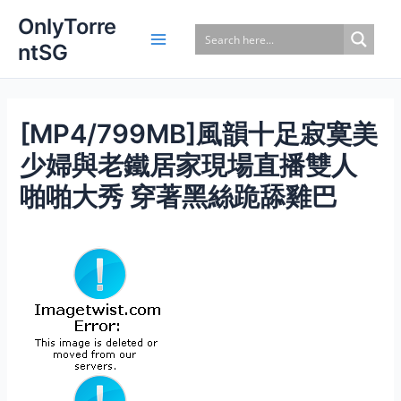
Skip
OnlyTorre
to
ntSG
content
[MP4/799MB]風韻十足寂寞美
少婦與老鐵居家現場直播雙人
啪啪大秀 穿著黑絲跪舔雞巴