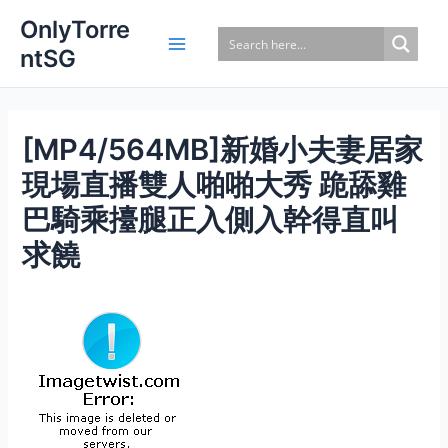
Skip
OnlyTorre
to
ntSG
content
[MP4/564MB]新婚小夫妻居家
現場直播雙人啪啪大秀 跪舔雞
巴騎乘擡腿正入側入幹得直叫
求饒